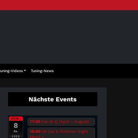
Tuning-Videos
Tuning-News
Nächste Events
AUG.
17:00
Car-B-Q (April – August)
8
18:00
US Car & Oldtimer Night
Sa.
(April –...
2026