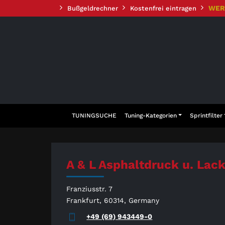
Zum
WER
Bußgeldrechner
Kostenfrei eintragen
Inhalt
springen
TUNINGSUCHE
Tuning-Kategorien
Sprintfilter
A & L Asphaltdruck u. Lac
Franziusstr. 7
Frankfurt, 60314, Germany
+49 (69) 943449-0