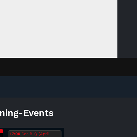
ning-Events
.
17:00
Car-B-Q (April –