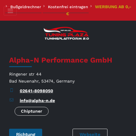
Zum
WERBUNG AB 0,-
Bußgeldrechner
Kostenfrei eintragen
Inhalt
€
springen
Alpha-N Performance GmbH
Ringener str 44
Bad Neuenahr, 53474, Germany
02641-8098050
info@alpha-n.de
Chiptuner
Richtung
Webseite