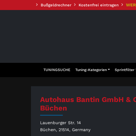
Zum
WER
Bußgeldrechner
Kostenfrei eintragen
Inhalt
springen
TUNINGSUCHE
Tuning-Kategorien
Sprintfilter
Autohaus Bantin GmbH & 
Büchen
Lauenburger Str. 14
Büchen, 21514, Germany