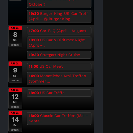
Oktober)
19:30
Burger-King-US-Car-Treff
(April ...
@ Burger King
AUG.
17:00
Car-B-Q (April – August)
8
18:00
US Car & Oldtimer Night
Sa.
(April –...
2026
19:30
Stuttgart Night Cruise
AUG.
11:00
US Car Meet
9
14:00
Monatliches Ami-Treffen
So.
(Sommer ...
2026
AUG.
18:00
US Car Träffe
12
Mi.
2026
AUG.
18:00
Classic Car Treffen (Mai –
14
Septe...
Fr.
2026