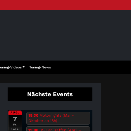
Tuning-Videos
Tuning-News
Nächste Events
AUG.
18:30
Motornights (Mai –
7
Oktober ab 18h)
Fr.
19:00
US Car Treffen (April –
2026