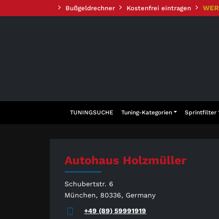
Zum
WER
Bußgeldrechner
Kostenfrei eintragen
Inhalt
springen
TUNINGSUCHE
Tuning-Kategorien
Sprintfilter
Autohaus Holzmüller
Schubertstr. 6
München, 80336, Germany
+49 (89) 59991919