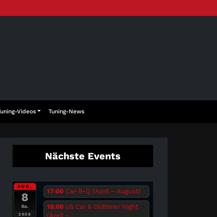
Tuning-Videos
Tuning-News
Nächste Events
AUG.
17:00
Car-B-Q (April – August)
8
18:00
US Car & Oldtimer Night
Sa.
(April –...
2026