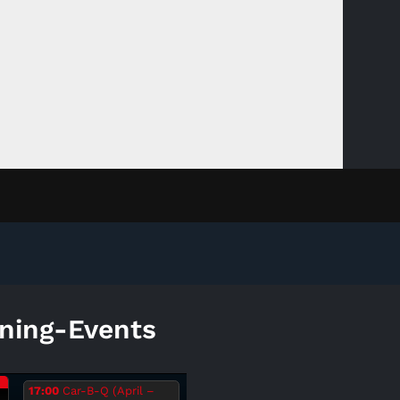
ning-Events
.
17:00
Car-B-Q (April –