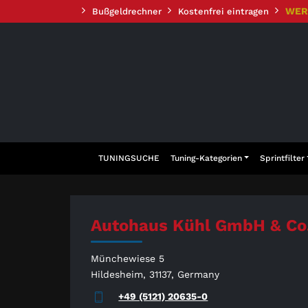
Zum
WER
Bußgeldrechner
Kostenfrei eintragen
Inhalt
springen
TUNINGSUCHE
Tuning-Kategorien
Sprintfilter
Autohaus Kühl GmbH & Co.
Münchewiese 5
Hildesheim, 31137, Germany
+49 (5121) 20635-0