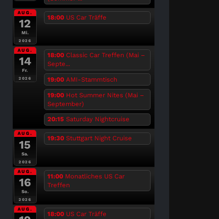
AUG.
18:00
US Car Träffe
12
Mi.
2026
AUG.
18:00
Classic Car Treffen (Mai –
14
Septe...
Fr.
19:00
AMI-Stammtisch
2026
19:00
Hot Summer Nites (Mai –
September)
20:15
Saturday Nightcruise
AUG.
19:30
Stuttgart Night Cruise
15
Sa.
2026
AUG.
11:00
Monatliches US Car
16
Treffen
So.
2026
AUG.
18:00
US Car Träffe