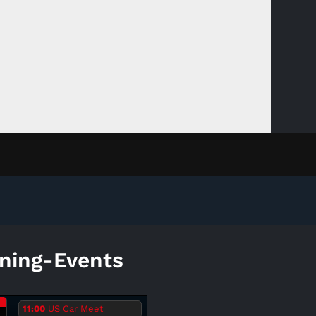
ning-Events
.
11:00
US Car Meet