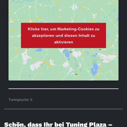
Klicke hier, um Marketing-Cookies zu
akzeptieren und diesen Inhalt zu
aktivieren
Tuningsuche:
0
Schön, dass Ihr bei Tuning Plaza –