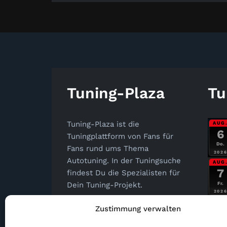
Tuning-Plaza
Tu
Tuning-Plaza ist die
AUG
6
Tuningplattform von Fans für
Do.
Fans rund ums Thema
202
Autotuning. In der Tuningsuche
AUG
7
findest Du die Spezialisten für
Fr.
Dein Tuning-Projekt.
202
Tuning-Plaza
Zustimmung verwalten
info@tuning-plaza.de