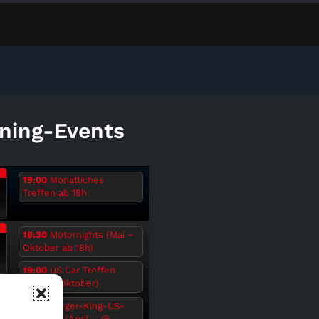
ning-Events
.
19:00
Monatliches
Treffen ab 19h
6
.
18:30
Motornights (Mai –
Oktober ab 18h)
19:00
US Car Treffen
6
(April – Oktober)
19:30
Burger-King-US-
Car-Treff (April ...
@