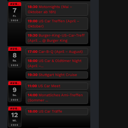
AUG.
18:30
Motornights (Mai –
7
Oktober ab 18h)
Fr.
19:00
US Car Treffen (April –
2026
Oktober)
19:30
Burger-King-US-Car-Treff
(April ...
@ Burger King
AUG.
17:00
Car-B-Q (April – August)
8
18:00
US Car & Oldtimer Night
Sa.
(April –...
2026
19:30
Stuttgart Night Cruise
AUG.
11:00
US Car Meet
9
14:00
Monatliches Ami-Treffen
So.
(Sommer ...
2026
AUG.
18:00
US Car Träffe
12
Mi.
2026