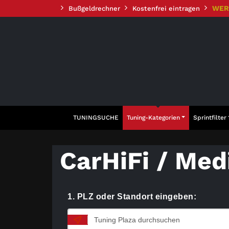
Zum
WER
Bußgeldrechner
Kostenfrei eintragen
Inhalt
springen
TUNINGSUCHE
Tuning-Kategorien
Sprintfilter
CarHiFi / Med
1. PLZ oder Standort eingeben: