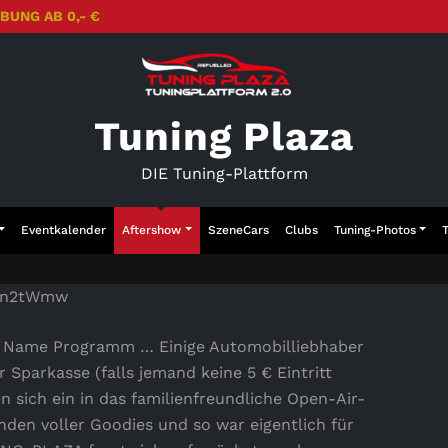
BUNG AB 0,- €
Tuning Plaza
DIE Tuning-Plattform
Eventkalender
Aftershow
SzeneCars
Clubs
Tuning-Photos
Cyn2tWmw
r Name Programm … Einige Automobilliebhaber
Sparkasse (falls jemand keine 5 € Eintritt
n sich ein in das familienfreundliche Open-Air-
nden voller Goodies und so war eigentlich für