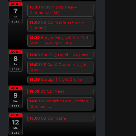
AUG.
18:30
Motornights (Mai –
7
Oktober ab 18h)
Fr.
19:00
US Car Treffen (April –
2026
Oktober)
19:30
Burger-King-US-Car-Treff
(April ...
@ Burger King
AUG.
17:00
Car-B-Q (April – August)
8
18:00
US Car & Oldtimer Night
Sa.
(April –...
2026
19:30
Stuttgart Night Cruise
AUG.
11:00
US Car Meet
9
14:00
Monatliches Ami-Treffen
So.
(Sommer ...
2026
AUG.
18:00
US Car Träffe
12
Mi.
2026