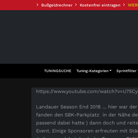
Zum
WER
Bußgeldrechner
Kostenfrei eintragen
Inhalt
springen
TUNINGSUCHE
Tuning-Kategorien
Sprintfilter
https://www.youtube.com/watch?v=U75
Landauer Season End 2018 … hier war de
fanden den SBK-Parkplatz in der Nähe der 
passend dabei hatte ) dann doch und reite
Event. Einige Sponsoren erfreuten mit Stä