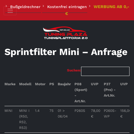
Zum
WERBUNG AB 0,-
Bußgeldrechner
Kostenfrei eintragen
Inhalt
€
springen
Sprintfilter Mini – Anfrage
Suchen:
Marke
Modell
Motor
PS
Baujahr
P08
UVP
P37
UVP
(Sport)
(Pro) -
-
Art.Nr.
Art.Nr.
MINI
MINI I
1.4
75
01 >
P260S
78,00
P260S-
156,00
(R50,
06/04
€
WP
€
R52,
R53)