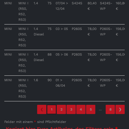
MINI
MINI I
1.4
75
07/04 >
S424S
80,40
S424S-
160,80
(R50,
12/04
€
WP
€
R52,
R53)
MINI
MINI I
1.4
75
03 > 05
P260S
78,00
P260S-
156,00
(R50,
Diesel
€
WP
€
R52,
R53)
MINI
MINI I
1.4
88
05 > 06
P260S
78,00
P260S-
156,00
(R50,
Diesel
€
WP
€
R52,
R53)
MINI
MINI I
1.6
90
01 >
P260S
78,00
P260S-
156,00
(R50,
06/04
€
WP
€
R52,
R53)
…
❮
1
2
3
4
5
8
❯
Felder mit einem
*
sind Pflichtfelder
Kopiert hier Eure Artikelnr. des Filters rein
*