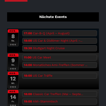
Nächste Events
AUG.
17:00
Car-B-Q (April – August)
8
18:00
US Car & Oldtimer Night (April –...
Sa.
2026
19:30
Stuttgart Night Cruise
AUG.
11:00
US Car Meet
9
14:00
Monatliches Ami-Treffen (Sommer ...
So.
2026
AUG.
18:00
US Car Träffe
12
Mi.
2026
AUG.
18:00
Classic Car Treffen (Mai – Septe...
14
19:00
AMI-Stammtisch
Fr.
2026