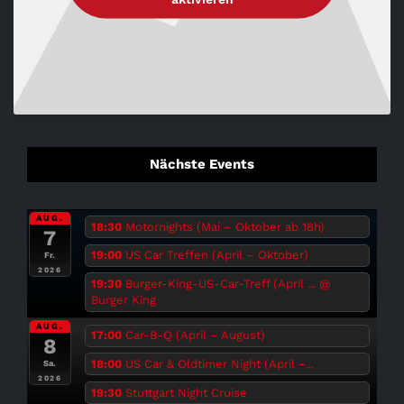
Nächste Events
AUG.
18:30
Motornights (Mai – Oktober ab 18h)
7
19:00
US Car Treffen (April – Oktober)
Fr.
2026
19:30
Burger-King-US-Car-Treff (April ...
@
Burger King
AUG.
17:00
Car-B-Q (April – August)
8
18:00
US Car & Oldtimer Night (April –...
Sa.
2026
19:30
Stuttgart Night Cruise