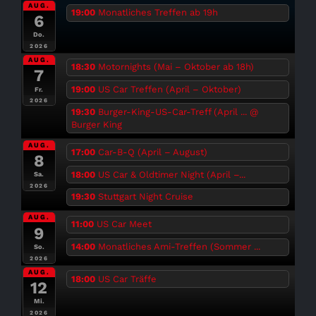
AUG.
19:00
Monatliches Treffen ab 19h
6
Do.
2026
AUG.
18:30
Motornights (Mai – Oktober ab 18h)
7
19:00
US Car Treffen (April – Oktober)
Fr.
2026
19:30
Burger-King-US-Car-Treff (April ...
@
Burger King
AUG.
17:00
Car-B-Q (April – August)
8
18:00
US Car & Oldtimer Night (April –...
Sa.
2026
19:30
Stuttgart Night Cruise
AUG.
11:00
US Car Meet
9
14:00
Monatliches Ami-Treffen (Sommer ...
So.
2026
AUG.
18:00
US Car Träffe
12
Mi.
2026