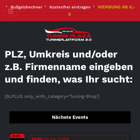
Zum
WERBUNG AB 0,-
Bußgeldrechner
Kostenfrei eintragen
Inhalt
€
springen
PLZ, Umkreis und/oder
z.B. Firmenname eingeben
und finden, was Ihr sucht:
[SLPLUS only_with_category=’Tuning-Shop’]
Nächste Events
AUG.
18:00
US Car Träffe