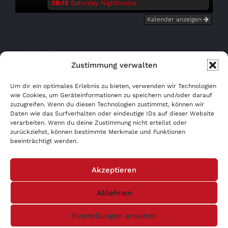
20:15
Saturday Nightcruise
Kalender anzeigen
Bußgeldrechner
Zustimmung verwalten
Kostenfrei eintragen!
Um dir ein optimales Erlebnis zu bieten, verwenden wir Technologien
wie Cookies, um Geräteinformationen zu speichern und/oder darauf
zuzugreifen. Wenn du diesen Technologien zustimmst, können wir
WERBUNG AB 0,- €!
Daten wie das Surfverhalten oder eindeutige IDs auf dieser Website
verarbeiten. Wenn du deine Zustimmung nicht erteilst oder
AGB
zurückziehst, können bestimmte Merkmale und Funktionen
beeinträchtigt werden.
Datenschutzerklärung
Akzeptieren
Impressum
Ablehnen
Einstellungen ansehen