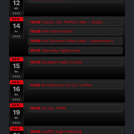
12
Mi.
2026
AUG.
18:00
Classic Car Treffen (Mai – Septe...
14
19:00
AMI-Stammtisch
Fr.
2026
19:00
Hot Summer Nites (Mai – September)
20:15
Saturday Nightcruise
AUG.
19:30
Stuttgart Night Cruise
15
Sa.
2026
AUG.
11:00
Monatliches US Car Treffen
16
So.
2026
AUG.
18:00
US Car Träffe
19
Mi.
2026
AUG.
18:00
Graffiti Night Meeting