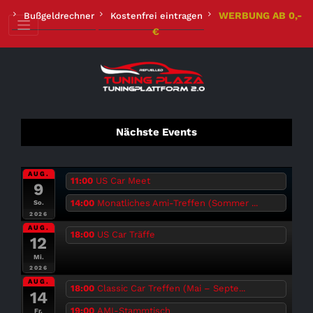
Zum
WERBUNG AB 0,-
Bußgeldrechner
Kostenfrei eintragen
Inhalt
€
springen
Nächste Events
AUG.
11:00
US Car Meet
9
14:00
Monatliches Ami-Treffen (Sommer ...
So.
2026
AUG.
18:00
US Car Träffe
12
Mi.
2026
AUG.
18:00
Classic Car Treffen (Mai – Septe...
14
19:00
AMI-Stammtisch
Fr.