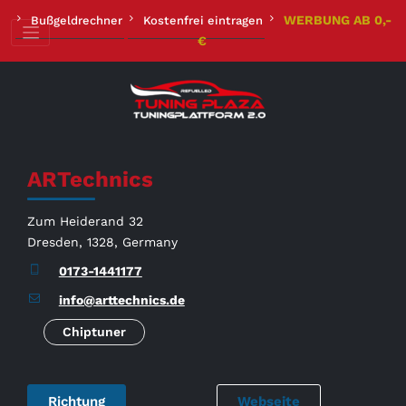
Zum
WERBUNG AB 0,-
Bußgeldrechner
Kostenfrei eintragen
Inhalt
€
springen
ARTechnics
Zum Heiderand 32
Dresden, 1328, Germany
0173-1441177
info@arttechnics.de
Chiptuner
Richtung
Webseite