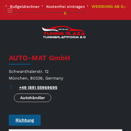
Zum
WERBUNG AB 0,-
Bußgeldrechner
Kostenfrei eintragen
Inhalt
€
springen
AUTO-MAT GmbH
Schwanthalerstr. 12
München, 80336, Germany
+49 (89) 55969695
Autohändler
Richtung