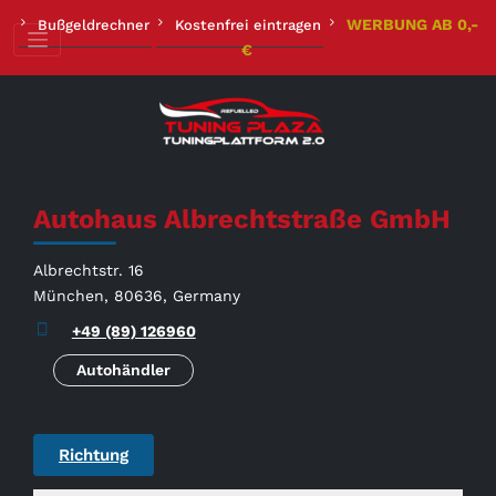
Zum
WERBUNG AB 0,-
Bußgeldrechner
Kostenfrei eintragen
Inhalt
€
springen
Autohaus Albrechtstraße GmbH
Albrechtstr. 16
München, 80636, Germany
+49 (89) 126960
Autohändler
Richtung