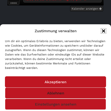
2026
Kalender anzeigen
Bußgeldrechner
Zustimmung verwalten
Kostenfrei eintragen!
Um dir ein optimales Erlebnis zu bieten, verwenden wir Technologien
wie Cookies, um Geräteinformationen zu speichern und/oder darauf
zuzugreifen. Wenn du diesen Technologien zustimmst, können wir
WERBUNG AB 0,- €!
Daten wie das Surfverhalten oder eindeutige IDs auf dieser Website
verarbeiten. Wenn du deine Zustimmung nicht erteilst oder
AGB
zurückziehst, können bestimmte Merkmale und Funktionen
beeinträchtigt werden.
Datenschutzerklärung
Akzeptieren
Impressum
Ablehnen
Einstellungen ansehen