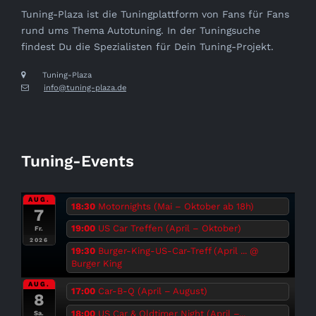
Tuning-Plaza ist die Tuningplattform von Fans für Fans
rund ums Thema Autotuning. In der Tuningsuche
findest Du die Spezialisten für Dein Tuning-Projekt.
Tuning-Plaza
info@tuning-plaza.de
Tuning-Events
AUG.
18:30
Motornights (Mai – Oktober ab 18h)
7
19:00
US Car Treffen (April – Oktober)
Fr.
2026
19:30
Burger-King-US-Car-Treff (April ...
@
Burger King
AUG.
17:00
Car-B-Q (April – August)
8
18:00
US Car & Oldtimer Night (April –...
Sa.