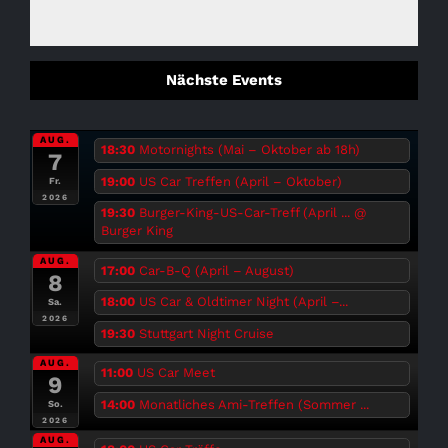
Nächste Events
AUG.
18:30
Motornights (Mai – Oktober ab 18h)
7
19:00
US Car Treffen (April – Oktober)
Fr.
2026
19:30
Burger-King-US-Car-Treff (April ...
@
Burger King
AUG.
17:00
Car-B-Q (April – August)
8
18:00
US Car & Oldtimer Night (April –...
Sa.
2026
19:30
Stuttgart Night Cruise
AUG.
11:00
US Car Meet
9
14:00
Monatliches Ami-Treffen (Sommer ...
So.
2026
AUG.