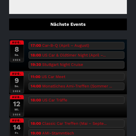
Nächste Events
AUG.
17:00
Car-B-Q (April – August)
8
18:00
US Car & Oldtimer Night (April –...
Sa.
2026
19:30
Stuttgart Night Cruise
AUG.
11:00
US Car Meet
9
14:00
Monatliches Ami-Treffen (Sommer ...
So.
2026
AUG.
18:00
US Car Träffe
12
Mi.
2026
AUG.
18:00
Classic Car Treffen (Mai – Septe...
14
19:00
AMI-Stammtisch
Fr.