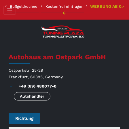
Zum
WERBUNG AB 0,-
Bußgeldrechner
Kostenfrei eintragen
Inhalt
€
springen
Autohaus am Ostpark GmbH
Ostparkstr. 25-29
Frankfurt, 60385, Germany
+49 (69) 480077-0
Autohändler
Richtung