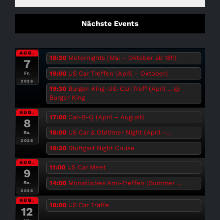
Nächste Events
AUG.
18:30
Motornights (Mai – Oktober ab 18h)
7
19:00
US Car Treffen (April – Oktober)
Fr.
2026
19:30
Burger-King-US-Car-Treff (April ...
@
Burger King
AUG.
17:00
Car-B-Q (April – August)
8
18:00
US Car & Oldtimer Night (April –...
Sa.
2026
19:30
Stuttgart Night Cruise
AUG.
11:00
US Car Meet
9
14:00
Monatliches Ami-Treffen (Sommer ...
So.
2026
AUG.
18:00
US Car Träffe
12