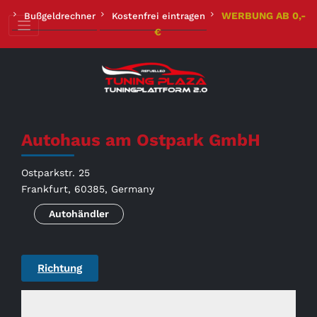
Zum
WERBUNG AB 0,-
Bußgeldrechner
Kostenfrei eintragen
Inhalt
€
springen
Autohaus am Ostpark GmbH
Ostparkstr. 25
Frankfurt, 60385, Germany
Autohändler
Richtung