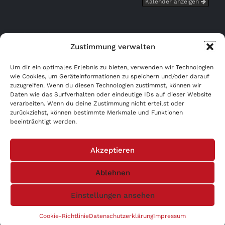
Kalender anzeigen
Bußgeldrechner
Zustimmung verwalten
Kostenfrei eintragen!
Um dir ein optimales Erlebnis zu bieten, verwenden wir Technologien
wie Cookies, um Geräteinformationen zu speichern und/oder darauf
zuzugreifen. Wenn du diesen Technologien zustimmst, können wir
WERBUNG AB 0,- €!
Daten wie das Surfverhalten oder eindeutige IDs auf dieser Website
verarbeiten. Wenn du deine Zustimmung nicht erteilst oder
AGB
zurückziehst, können bestimmte Merkmale und Funktionen
beeinträchtigt werden.
Datenschutzerklärung
Akzeptieren
Impressum
Ablehnen
Einstellungen ansehen
Cookie-Richtlinie
Datenschutzerklärung
Impressum