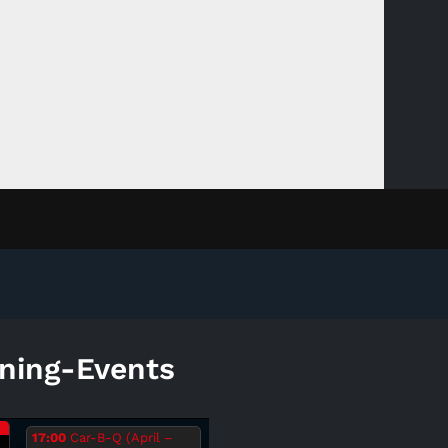
ning-Events
.
17:00
Car-B-Q (April –