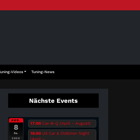
Tuning-Videos
Tuning-News
Nächste Events
AUG.
17:00
Car-B-Q (April – August)
8
18:00
US Car & Oldtimer Night
Sa.
(April –...
2026