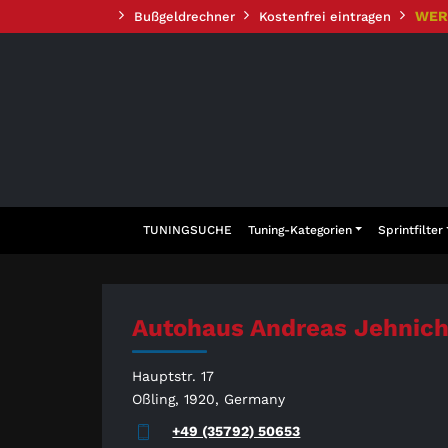
Zum
WER
Bußgeldrechner
Kostenfrei eintragen
Inhalt
springen
TUNINGSUCHE
Tuning-Kategorien
Sprintfilter
Autohaus Andreas Jehnic
Hauptstr. 17
Oßling, 1920, Germany
+49 (35792) 50653