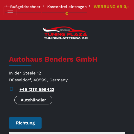
Zum
WERBUNG AB 0,-
Bußgeldrechner
Kostenfrei eintragen
Inhalt
€
springen
Autohaus Benders GmbH
In der Steele 12
Düsseldorf, 40599, Germany
+49 (211) 999422
Autohändler
Richtung