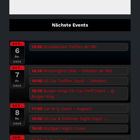
Nächste Events
AUG.
19:00
Monatliches Treffen ab 19h
6
Do.
2026
AUG.
18:30
Motornights (Mai – Oktober ab 18h)
7
19:00
US Car Treffen (April – Oktober)
Fr.
2026
19:30
Burger-King-US-Car-Treff (April ...
@
Burger King
AUG.
17:00
Car-B-Q (April – August)
8
18:00
US Car & Oldtimer Night (April –...
Sa.
2026
19:30
Stuttgart Night Cruise
AUG.