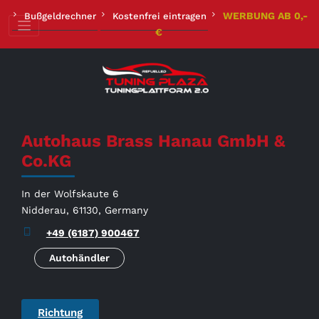
Zum
WERBUNG AB 0,-
Bußgeldrechner
Kostenfrei eintragen
Inhalt
€
springen
Autohaus Brass Hanau GmbH &
Co.KG
In der Wolfskaute 6
Nidderau, 61130, Germany
+49 (6187) 900467
Autohändler
Richtung