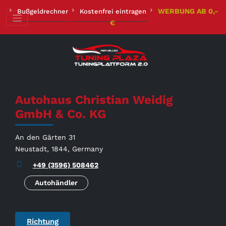
Zum
WERBUNG AB 0,-
Bußgeldrechner
Kostenfrei eintragen
Inhalt
€
springen
Autohaus Christian Weidig
GmbH & Co. KG
An den Gärten 31
Neustadt, 1844, Germany
+49 (3596) 508462
Autohändler
Richtung