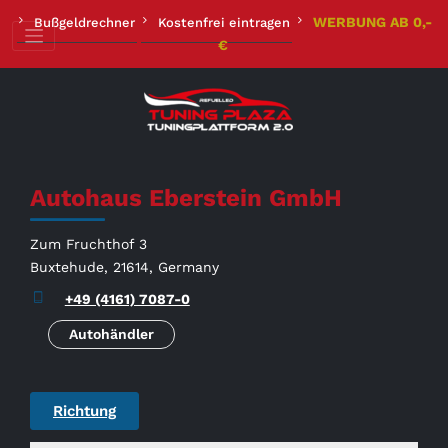
Zum
WERBUNG AB 0,-
Bußgeldrechner
Kostenfrei eintragen
Inhalt
€
springen
Autohaus Eberstein GmbH
Zum Fruchthof 3
Buxtehude, 21614, Germany
+49 (4161) 7087-0
Autohändler
Richtung