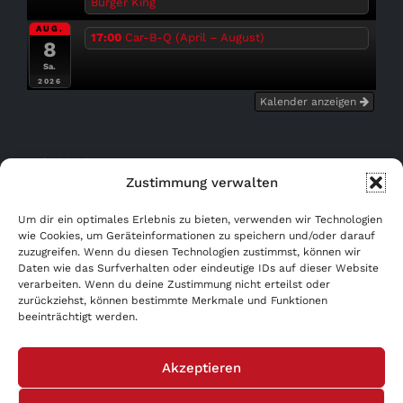
Burger King
AUG.
17:00
Car-B-Q (April – August)
8
Sa.
2026
Kalender anzeigen
Bußgeldrechner
Zustimmung verwalten
Kostenfrei eintragen!
Um dir ein optimales Erlebnis zu bieten, verwenden wir Technologien
wie Cookies, um Geräteinformationen zu speichern und/oder darauf
WERBUNG AB 0,- €!
zuzugreifen. Wenn du diesen Technologien zustimmst, können wir
Daten wie das Surfverhalten oder eindeutige IDs auf dieser Website
verarbeiten. Wenn du deine Zustimmung nicht erteilst oder
AGB
zurückziehst, können bestimmte Merkmale und Funktionen
beeinträchtigt werden.
Datenschutzerklärung
Akzeptieren
Impressum