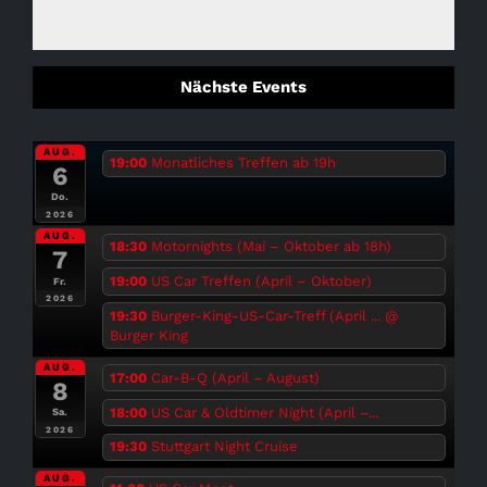
Nächste Events
AUG.
19:00
Monatliches Treffen ab 19h
6
Do.
2026
AUG.
18:30
Motornights (Mai – Oktober ab 18h)
7
19:00
US Car Treffen (April – Oktober)
Fr.
2026
19:30
Burger-King-US-Car-Treff (April ...
@
Burger King
AUG.
17:00
Car-B-Q (April – August)
8
18:00
US Car & Oldtimer Night (April –...
Sa.
2026
19:30
Stuttgart Night Cruise
AUG.