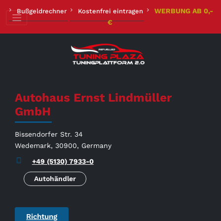
Zum
WERBUNG AB 0,-
Bußgeldrechner
Kostenfrei eintragen
Inhalt
€
springen
Autohaus Ernst Lindmüller
GmbH
Bissendorfer Str. 34
Wedemark, 30900, Germany
+49 (5130) 7933-0
Autohändler
Richtung