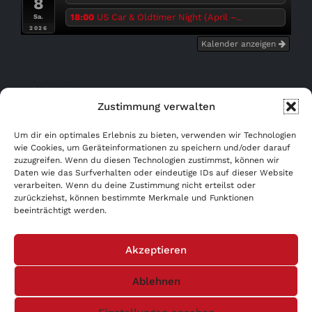
8
18:00
US Car & Oldtimer Night (April –...
Sa.
2026
Kalender anzeigen
Bußgeldrechner
Zustimmung verwalten
Kostenfrei eintragen!
Um dir ein optimales Erlebnis zu bieten, verwenden wir Technologien
wie Cookies, um Geräteinformationen zu speichern und/oder darauf
zuzugreifen. Wenn du diesen Technologien zustimmst, können wir
WERBUNG AB 0,- €!
Daten wie das Surfverhalten oder eindeutige IDs auf dieser Website
verarbeiten. Wenn du deine Zustimmung nicht erteilst oder
AGB
zurückziehst, können bestimmte Merkmale und Funktionen
beeinträchtigt werden.
Datenschutzerklärung
Akzeptieren
Impressum
Ablehnen