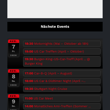
Nächste Events
AUG.
18:30
Motornights (Mai – Oktober ab 18h)
7
19:00
US Car Treffen (April – Oktober)
Fr.
2026
19:30
Burger-King-US-Car-Treff (April ...
@
Burger King
AUG.
17:00
Car-B-Q (April – August)
8
18:00
US Car & Oldtimer Night (April –...
Sa.
2026
19:30
Stuttgart Night Cruise
AUG.
11:00
US Car Meet
9
14:00
Monatliches Ami-Treffen (Sommer ...
So.