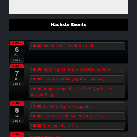
Nächste Events
AUG.
19:00
Monatliches Treffen ab 19h
6
Do.
2026
AUG.
18:30
Motornights (Mai – Oktober ab 18h)
7
19:00
US Car Treffen (April – Oktober)
Fr.
2026
19:30
Burger-King-US-Car-Treff (April ...
@
Burger King
AUG.
17:00
Car-B-Q (April – August)
8
18:00
US Car & Oldtimer Night (April –...
Sa.
2026
19:30
Stuttgart Night Cruise
AUG.