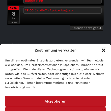
Burger King
AUG.
17:00
Car-B-Q (April – August)
8
Sa.
2026
Kalender anzeigen
Bußgeldrechner
Zustimmung verwalten
Kostenfrei eintragen!
Um dir ein optimales Erlebnis zu bieten, verwenden wir Technologien
wie Cookies, um Geräteinformationen zu speichern und/oder darauf
WERBUNG AB 0,- €!
zuzugreifen. Wenn du diesen Technologien zustimmst, können wir
Daten wie das Surfverhalten oder eindeutige IDs auf dieser Website
verarbeiten. Wenn du deine Zustimmung nicht erteilst oder
AGB
zurückziehst, können bestimmte Merkmale und Funktionen
beeinträchtigt werden.
Datenschutzerklärung
Akzeptieren
Impressum