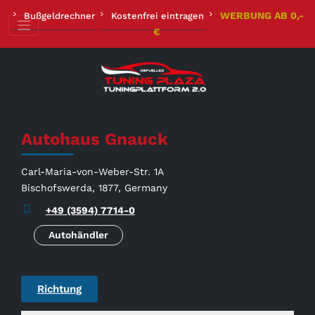
Zum
WERBUNG AB 0,-
Bußgeldrechner
Kostenfrei eintragen
Inhalt
€
springen
Autohaus Gnauck
Carl-Maria-von-Weber-Str. 1A
Bischofswerda, 1877, Germany
+49 (3594) 7714-0
Autohändler
Richtung