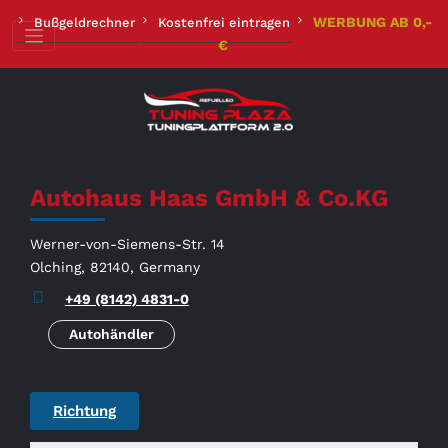
Zum
WERBUNG AB 0,-
Bußgeldrechner
Kostenfrei eintragen
Inhalt
€
springen
Autohaus Haas GmbH & Co.KG
Werner-von-Siemens-Str. 14
Olching, 82140, Germany
+49 (8142) 4831-0
Autohändler
Richtung