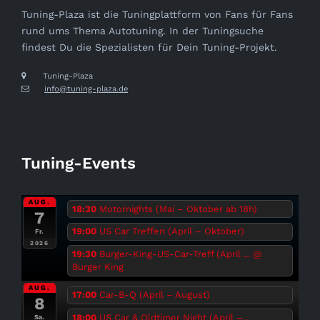
Tuning-Plaza ist die Tuningplattform von Fans für Fans
rund ums Thema Autotuning. In der Tuningsuche
findest Du die Spezialisten für Dein Tuning-Projekt.
Tuning-Plaza
info@tuning-plaza.de
Tuning-Events
AUG.
18:30
Motornights (Mai – Oktober ab 18h)
7
19:00
US Car Treffen (April – Oktober)
Fr.
2026
19:30
Burger-King-US-Car-Treff (April ...
@
Burger King
AUG.
17:00
Car-B-Q (April – August)
8
18:00
US Car & Oldtimer Night (April –...
Sa.