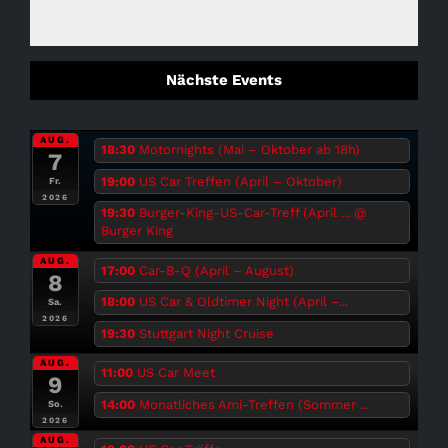
Nächste Events
AUG.
18:30
Motornights (Mai – Oktober ab 18h)
7
19:00
US Car Treffen (April – Oktober)
Fr.
2026
19:30
Burger-King-US-Car-Treff (April ...
@
Burger King
AUG.
17:00
Car-B-Q (April – August)
8
18:00
US Car & Oldtimer Night (April –...
Sa.
2026
19:30
Stuttgart Night Cruise
AUG.
11:00
US Car Meet
9
14:00
Monatliches Ami-Treffen (Sommer ...
So.
2026
AUG.