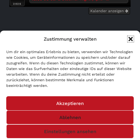
2026
Kalender anzeigen
Bußgeldrechner
Zustimmung verwalten
Kostenfrei eintragen!
Um dir ein optimales Erlebnis zu bieten, verwenden wir Technologien
wie Cookies, um Geräteinformationen zu speichern und/oder darauf
zuzugreifen. Wenn du diesen Technologien zustimmst, können wir
WERBUNG AB 0,- €!
Daten wie das Surfverhalten oder eindeutige IDs auf dieser Website
verarbeiten. Wenn du deine Zustimmung nicht erteilst oder
AGB
zurückziehst, können bestimmte Merkmale und Funktionen
beeinträchtigt werden.
Datenschutzerklärung
Akzeptieren
Impressum
Ablehnen
Einstellungen ansehen