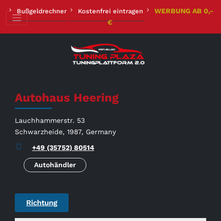
Zum
WERBUNG AB 0,-
Bußgeldrechner
Kostenfrei eintragen
Inhalt
€
springen
Autohaus Heering
Lauchhammerstr. 53
Schwarzheide, 1987, Germany
+49 (35752) 80514
Autohändler
Richtung