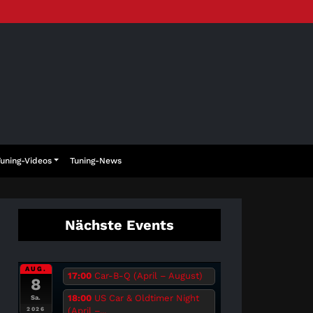
Tuning-Videos
Tuning-News
Nächste Events
AUG.
17:00
Car-B-Q (April – August)
8
18:00
US Car & Oldtimer Night
Sa.
(April –...
2026