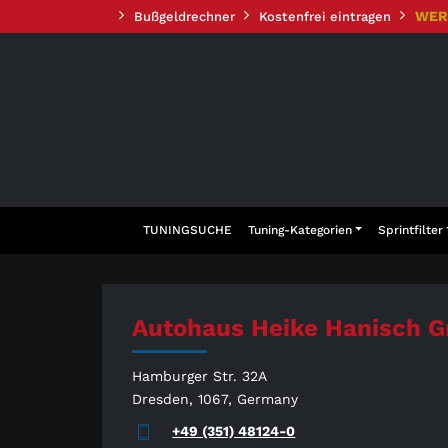
Zum
WER
Bußgeldrechner
Kostenfrei eintragen
Inhalt
springen
TUNINGSUCHE
Tuning-Kategorien
Sprintfilter
Autohaus Heike Hanisch 
Hamburger Str. 32A
Dresden, 1067, Germany
+49 (351) 48124-0