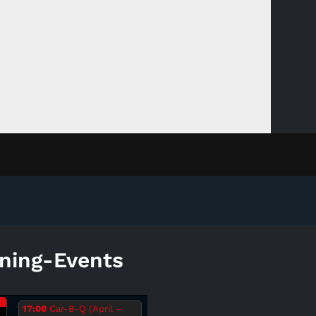
ning-Events
.
17:00
Car-B-Q (April –