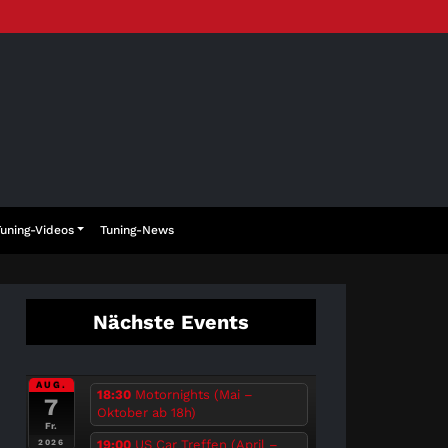
Tuning-Videos
Tuning-News
Nächste Events
AUG.
18:30
Motornights (Mai –
7
Oktober ab 18h)
Fr.
19:00
US Car Treffen (April –
2026