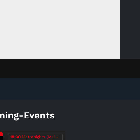
ning-Events
.
18:30
Motornights (Mai –