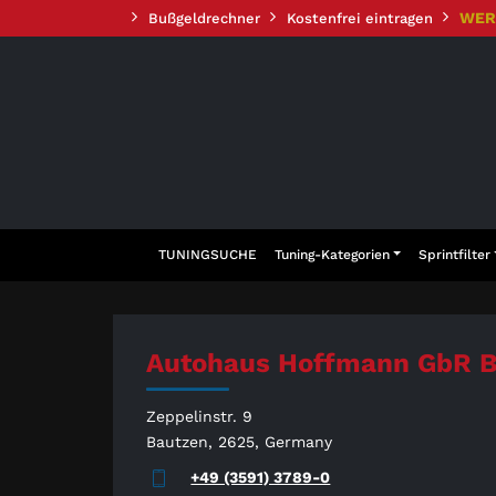
Zum
WER
Bußgeldrechner
Kostenfrei eintragen
Inhalt
springen
TUNINGSUCHE
Tuning-Kategorien
Sprintfilter
Autohaus Hoffmann GbR Ba
Zeppelinstr. 9
Bautzen, 2625, Germany
+49 (3591) 3789-0