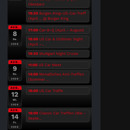
Oktober)
19:30
Burger-King-US-Car-Treff
(April ...
@ Burger King
AUG.
17:00
Car-B-Q (April – August)
8
18:00
US Car & Oldtimer Night
Sa.
(April –...
2026
19:30
Stuttgart Night Cruise
AUG.
11:00
US Car Meet
9
14:00
Monatliches Ami-Treffen
So.
(Sommer ...
2026
AUG.
18:00
US Car Träffe
12
Mi.
2026
AUG.
18:00
Classic Car Treffen (Mai –
14
Septe...
Fr.
2026