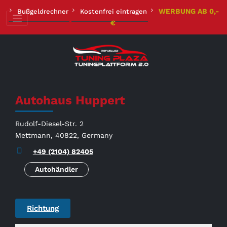
Zum
WERBUNG AB 0,-
Bußgeldrechner
Kostenfrei eintragen
Inhalt
€
springen
Autohaus Huppert
Rudolf-Diesel-Str. 2
Mettmann, 40822, Germany
+49 (2104) 82405
Autohändler
Richtung