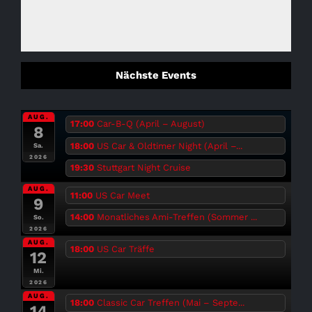
Nächste Events
AUG.
17:00
Car-B-Q (April – August)
8
18:00
US Car & Oldtimer Night (April –...
Sa.
2026
19:30
Stuttgart Night Cruise
AUG.
11:00
US Car Meet
9
14:00
Monatliches Ami-Treffen (Sommer ...
So.
2026
AUG.
18:00
US Car Träffe
12
Mi.
2026
AUG.
18:00
Classic Car Treffen (Mai – Septe...
14