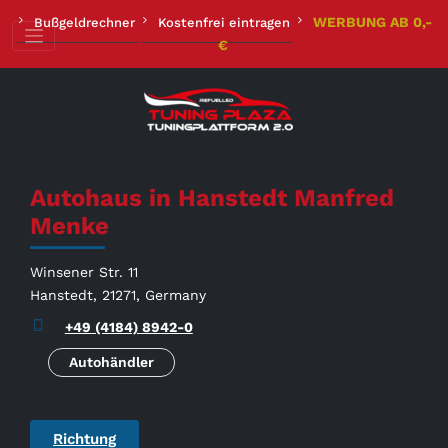
Zum
WERBUNG AB 0,-
Bußgeldrechner
Kostenfrei eintragen
Inhalt
€
springen
Autohaus in Hanstedt Manfred
Menke
Winsener Str. 11
Hanstedt, 21271, Germany
+49 (4184) 8942-0
Autohändler
Richtung