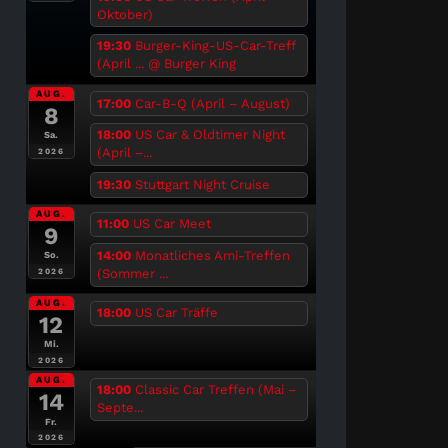
Oktober)
19:30
Burger-King-US-Car-Treff
(April ...
@ Burger King
AUG.
17:00
Car-B-Q (April – August)
8
18:00
US Car & Oldtimer Night
Sa.
(April –...
2026
19:30
Stuttgart Night Cruise
AUG.
11:00
US Car Meet
9
14:00
Monatliches Ami-Treffen
So.
(Sommer ...
2026
AUG.
18:00
US Car Träffe
12
Mi.
2026
AUG.
18:00
Classic Car Treffen (Mai –
14
Septe...
Fr.
2026