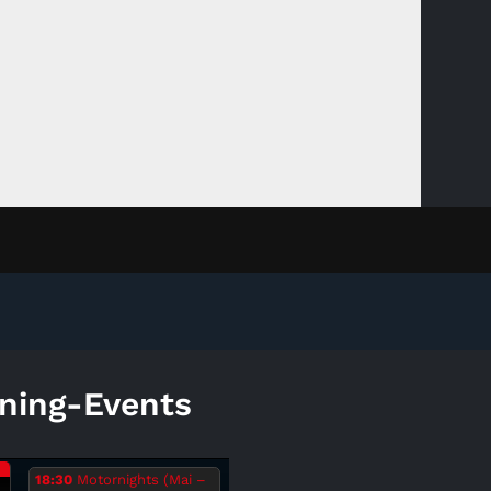
ning-Events
.
18:30
Motornights (Mai –