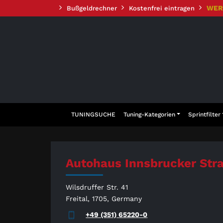
Zum
WER
Bußgeldrechner
Kostenfrei eintragen
Inhalt
springen
TUNINGSUCHE
Tuning-Kategorien
Sprintfilter
Autohaus Innsbrucker St
Wilsdruffer Str. 41
Freital, 1705, Germany
+49 (351) 65220-0