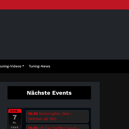
Tuning-Videos
Tuning-News
Nächste Events
AUG.
18:30
Motornights (Mai –
7
Oktober ab 18h)
Fr.
19:00
US Car Treffen (April –
2026