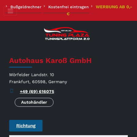
Zum
WERBUNG AB 0,-
Bußgeldrechner
Kostenfrei eintragen
Inhalt
€
springen
Autohaus Karoß GmbH
Mörfelder Landstr. 10
Frankfurt, 60598, Germany
+49 (69) 616075
Autohändler
Richtung