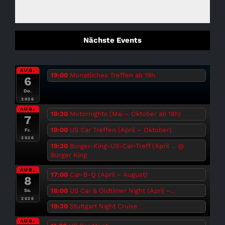
Nächste Events
AUG.
19:00
Monatliches Treffen ab 19h
6
Do.
2026
AUG.
18:30
Motornights (Mai – Oktober ab 18h)
7
19:00
US Car Treffen (April – Oktober)
Fr.
2026
19:30
Burger-King-US-Car-Treff (April ...
@
Burger King
AUG.
17:00
Car-B-Q (April – August)
8
18:00
US Car & Oldtimer Night (April –...
Sa.
2026
19:30
Stuttgart Night Cruise
AUG.