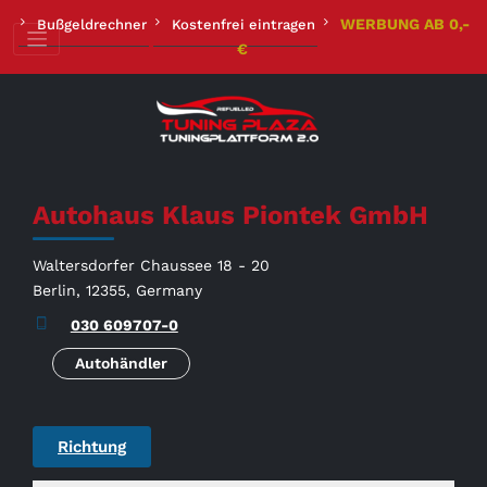
Zum
WERBUNG AB 0,-
Bußgeldrechner
Kostenfrei eintragen
Inhalt
€
springen
Autohaus Klaus Piontek GmbH
Waltersdorfer Chaussee 18 - 20
Berlin, 12355, Germany
030 609707-0
Autohändler
Richtung