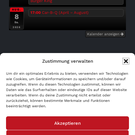
Burger King
AUG.
17:00
Car-B-Q (April – August)
8
Sa.
2026
Kalender anzeigen
Bußgeldrechner
Zustimmung verwalten
Kostenfrei eintragen!
Um dir ein optimales Erlebnis zu bieten, verwenden wir Technologien
wie Cookies, um Geräteinformationen zu speichern und/oder darauf
WERBUNG AB 0,- €!
zuzugreifen. Wenn du diesen Technologien zustimmst, können wir
Daten wie das Surfverhalten oder eindeutige IDs auf dieser Website
verarbeiten. Wenn du deine Zustimmung nicht erteilst oder
AGB
zurückziehst, können bestimmte Merkmale und Funktionen
beeinträchtigt werden.
Datenschutzerklärung
Akzeptieren
Impressum