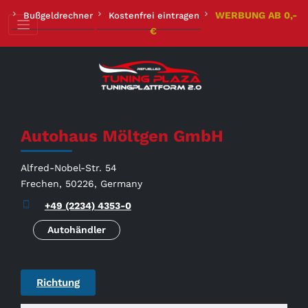
Zum
WERBUNG AB 0,-
Bußgeldrechner
Kostenfrei eintragen
Inhalt
€
springen
Autohaus Möltgen GmbH
Alfred-Nobel-Str. 54
Frechen, 50226, Germany
+49 (2234) 4353-0
Autohändler
Richtung