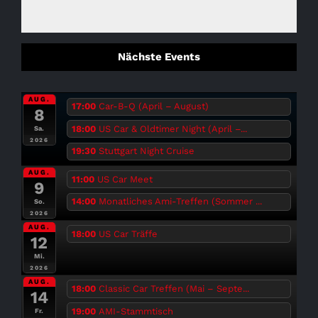
Nächste Events
AUG.
17:00
Car-B-Q (April – August)
8
18:00
US Car & Oldtimer Night (April –...
Sa.
2026
19:30
Stuttgart Night Cruise
AUG.
11:00
US Car Meet
9
14:00
Monatliches Ami-Treffen (Sommer ...
So.
2026
AUG.
18:00
US Car Träffe
12
Mi.
2026
AUG.
18:00
Classic Car Treffen (Mai – Septe...
14
19:00
AMI-Stammtisch
Fr.