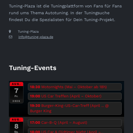
Tuning-Plaza ist die Tuningplattform von Fans für Fans
rund ums Thema Autotuning. In der Tuningsuche
findest Du die Spezialisten für Dein Tuning-Projekt.
Tuning-Plaza
info@tuning-plaza.de
Tuning-Events
AUG.
18:30
Motornights (Mai – Oktober ab 18h)
7
19:00
US Car Treffen (April – Oktober)
Fr.
2026
19:30
Burger-King-US-Car-Treff (April ...
@
Burger King
AUG.
17:00
Car-B-Q (April – August)
8
18:00
US Car & Oldtimer Night (April –...
Sa.