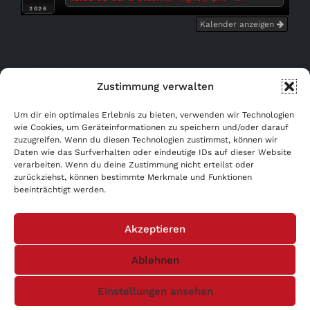
2026
Kalender anzeigen
Bußgeldrechner
Zustimmung verwalten
Kostenfrei eintragen!
Um dir ein optimales Erlebnis zu bieten, verwenden wir Technologien
wie Cookies, um Geräteinformationen zu speichern und/oder darauf
zuzugreifen. Wenn du diesen Technologien zustimmst, können wir
WERBUNG AB 0,- €!
Daten wie das Surfverhalten oder eindeutige IDs auf dieser Website
verarbeiten. Wenn du deine Zustimmung nicht erteilst oder
AGB
zurückziehst, können bestimmte Merkmale und Funktionen
beeinträchtigt werden.
Datenschutzerklärung
Akzeptieren
Impressum
Ablehnen
Einstellungen ansehen