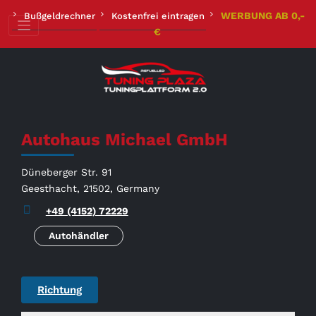
Zum
WERBUNG AB 0,-
Bußgeldrechner
Kostenfrei eintragen
Inhalt
€
springen
Autohaus Michael GmbH
Düneberger Str. 91
Geesthacht, 21502, Germany
+49 (4152) 72229
Autohändler
Richtung