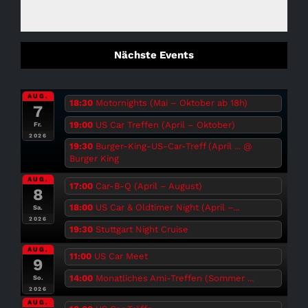
Nächste Events
AUG.
18:30
Motornights (Mai – Oktober ab 18h)
7
19:00
US Car Treffen (April – Oktober)
Fr.
2026
19:30
Burger-King-US-Car-Treff (April ...
@
Burger King
AUG.
17:00
Car-B-Q (April – August)
8
18:00
US Car & Oldtimer Night (April –...
Sa.
2026
19:30
Stuttgart Night Cruise
AUG.
11:00
US Car Meet
9
14:00
Monatliches Ami-Treffen (Sommer ...
So.
2026
AUG.