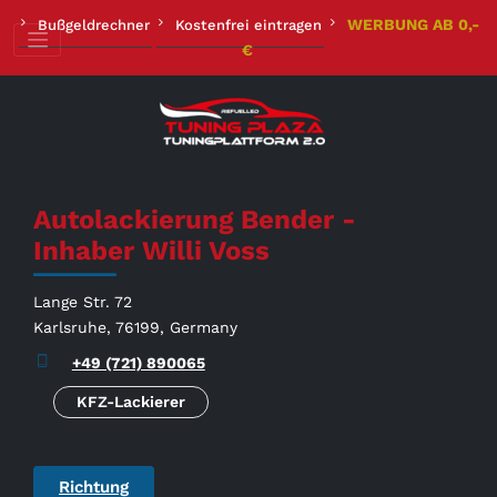
Zum
WERBUNG AB 0,-
Bußgeldrechner
Kostenfrei eintragen
Inhalt
€
springen
Autolackierung Bender -
Inhaber Willi Voss
Lange Str. 72
Karlsruhe, 76199, Germany
+49 (721) 890065
KFZ-Lackierer
Richtung