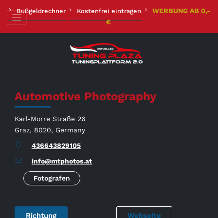
Zum
WERBUNG AB 0,-
Bußgeldrechner
Kostenfrei eintragen
Inhalt
€
springen
Automotive Photography
Karl-Morre Straße 26
Graz, 8020, Germany
436643829105
info@mtphotos.at
Fotografen
Richtung
Webseite