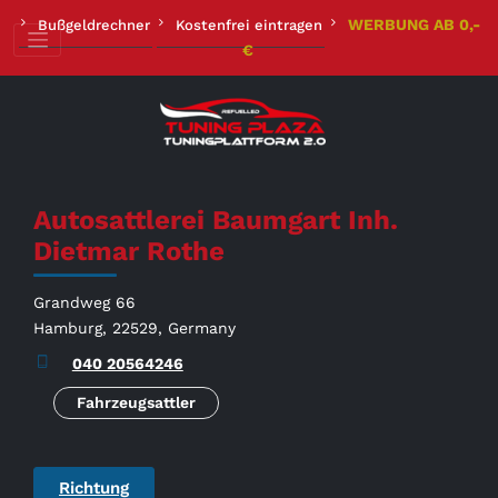
Zum
WERBUNG AB 0,-
Bußgeldrechner
Kostenfrei eintragen
Inhalt
€
springen
Autosattlerei Baumgart Inh.
Dietmar Rothe
Grandweg 66
Hamburg, 22529, Germany
040 20564246
Fahrzeugsattler
Richtung