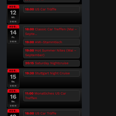
AUG.
18:00
US Car Träffe
12
Mi.
2026
AUG.
18:00
Classic Car Treffen (Mai –
14
Septe...
Fr.
19:00
AMI-Stammtisch
2026
19:00
Hot Summer Nites (Mai –
September)
20:15
Saturday Nightcruise
AUG.
19:30
Stuttgart Night Cruise
15
Sa.
2026
AUG.
11:00
Monatliches US Car
16
Treffen
So.
2026
AUG.
18:00
US Car Träffe