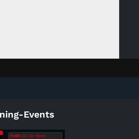
ning-Events
.
11:00
US Car Meet