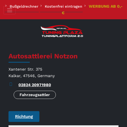
Zum
WERBUNG AB 0,-
Bußgeldrechner
Kostenfrei eintragen
Inhalt
€
springen
Autosattlerei Notzon
Xantener Str. 375
Kalkar, 47546, Germany
02824 20971980
Fahrzeugsattler
Richtung