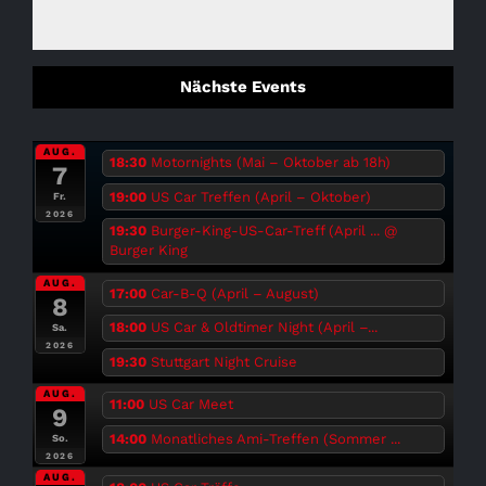
Nächste Events
AUG.
18:30
Motornights (Mai – Oktober ab 18h)
7
19:00
US Car Treffen (April – Oktober)
Fr.
2026
19:30
Burger-King-US-Car-Treff (April ...
@
Burger King
AUG.
17:00
Car-B-Q (April – August)
8
18:00
US Car & Oldtimer Night (April –...
Sa.
2026
19:30
Stuttgart Night Cruise
AUG.
11:00
US Car Meet
9
14:00
Monatliches Ami-Treffen (Sommer ...
So.
2026
AUG.