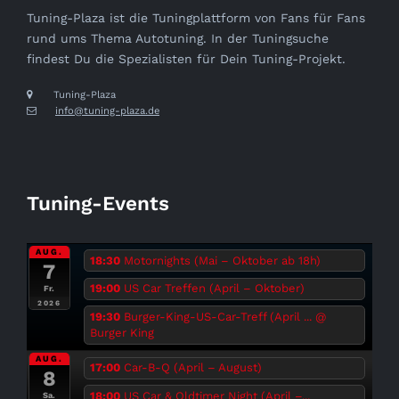
Tuning-Plaza ist die Tuningplattform von Fans für Fans
rund ums Thema Autotuning. In der Tuningsuche
findest Du die Spezialisten für Dein Tuning-Projekt.
Tuning-Plaza
info@tuning-plaza.de
Tuning-Events
AUG.
18:30
Motornights (Mai – Oktober ab 18h)
7
19:00
US Car Treffen (April – Oktober)
Fr.
2026
19:30
Burger-King-US-Car-Treff (April ...
@
Burger King
AUG.
17:00
Car-B-Q (April – August)
8
18:00
US Car & Oldtimer Night (April –...
Sa.