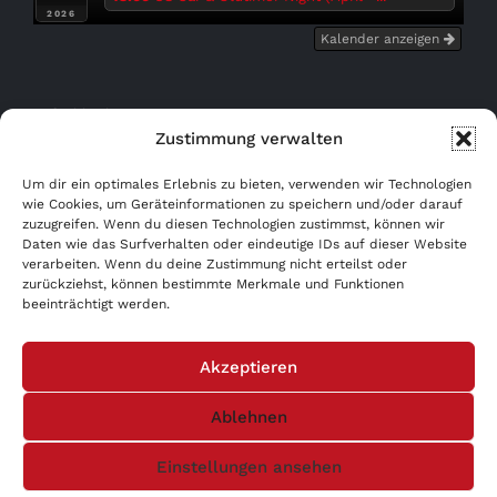
2026
Kalender anzeigen
Bußgeldrechner
Zustimmung verwalten
Kostenfrei eintragen!
Um dir ein optimales Erlebnis zu bieten, verwenden wir Technologien
wie Cookies, um Geräteinformationen zu speichern und/oder darauf
zuzugreifen. Wenn du diesen Technologien zustimmst, können wir
WERBUNG AB 0,- €!
Daten wie das Surfverhalten oder eindeutige IDs auf dieser Website
verarbeiten. Wenn du deine Zustimmung nicht erteilst oder
AGB
zurückziehst, können bestimmte Merkmale und Funktionen
beeinträchtigt werden.
Datenschutzerklärung
Akzeptieren
Impressum
Ablehnen
Einstellungen ansehen