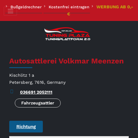
Zum
WERBUNG AB 0,-
Bußgeldrechner
Kostenfrei eintragen
Inhalt
€
springen
Autosattlerei Volkmar Meenzen
Kischlitz 1 a
Petersberg, 7616, Germany
036691 2052111
Fahrzeugsattler
Richtung