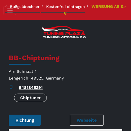
Zum
WERBUNG AB 0,-
Bußgeldrechner
Kostenfrei eintragen
Inhalt
€
springen
BB-Chiptuning
Am Schnaat 1
Lengerich, 49525, Germany
5481845291
Chiptuner
Richtung
Webseite