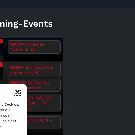
ning-Events
.
19:00
Monatliches
Treffen ab 19h
6
.
18:30
Motornights (Mai –
Oktober ab 18h)
19:00
US Car Treffen
6
(April – Oktober)
19:30
Burger-King-US-
Car-Treff (April ...
@
ie Cookies,
Burger King
enn du
en oder
.
17:00
Car-B-Q (April –
ung nicht
August)
n
6