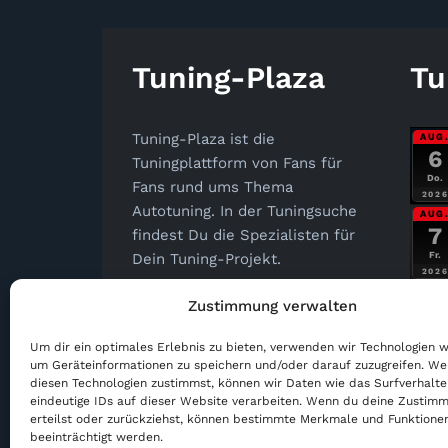
Tuning-Plaza
Tu
Tuning-Plaza ist die
AUG
6
Tuningplattform von Fans für
Do.
Fans rund ums Thema
202
Autotuning. In der Tuningsuche
AUG
7
findest Du die Spezialisten für
Fr.
Dein Tuning-Projekt.
202
Tuning-Plaza
Zustimmung verwalten
info@tuning-plaza.de
Um dir ein optimales Erlebnis zu bieten, verwenden wir Technologien w
um Geräteinformationen zu speichern und/oder darauf zuzugreifen. W
diesen Technologien zustimmst, können wir Daten wie das Surfverhalt
AUG
eindeutige IDs auf dieser Website verarbeiten. Wenn du deine Zustimm
8
erteilst oder zurückziehst, können bestimmte Merkmale und Funktione
Sa.
beeinträchtigt werden.
202