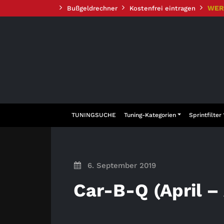
Zum
WER
Bußgeldrechner
Kostenfrei eintragen
Inhalt
springen
TUNINGSUCHE
Tuning-Kategorien
Sprintfilter
6. September 2019
Car-B-Q (April –