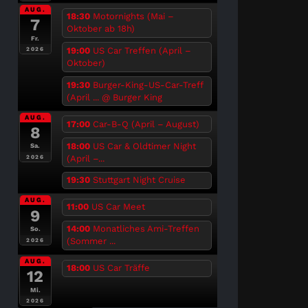
AUG.
18:30
Motornights (Mai –
7
Oktober ab 18h)
Fr.
19:00
US Car Treffen (April –
2026
Oktober)
19:30
Burger-King-US-Car-Treff
(April ...
@ Burger King
AUG.
17:00
Car-B-Q (April – August)
8
18:00
US Car & Oldtimer Night
Sa.
(April –...
2026
19:30
Stuttgart Night Cruise
AUG.
11:00
US Car Meet
9
14:00
Monatliches Ami-Treffen
So.
(Sommer ...
2026
AUG.
18:00
US Car Träffe
12
Mi.
2026