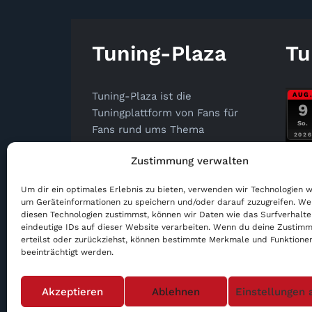
Tuning-Plaza
Tu
Tuning-Plaza ist die
AUG
9
Tuningplattform von Fans für
So.
Fans rund ums Thema
202
Autotuning. In der Tuningsuche
AUG
Zustimmung verwalten
findest Du die Spezialisten für
12
Dein Tuning-Projekt.
Mi.
Um dir ein optimales Erlebnis zu bieten, verwenden wir Technologien w
202
um Geräteinformationen zu speichern und/oder darauf zuzugreifen. W
Tuning-Plaza
AUG
diesen Technologien zustimmst, können wir Daten wie das Surfverhalt
14
info@tuning-plaza.de
eindeutige IDs auf dieser Website verarbeiten. Wenn du deine Zustimm
erteilst oder zurückziehst, können bestimmte Merkmale und Funktione
Fr.
202
beeinträchtigt werden.
Akzeptieren
Ablehnen
Einstellungen