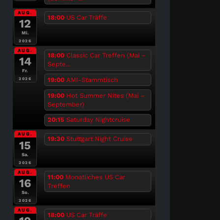
AUG.
18:00
US Car Träffe
12
Mi.
2026
AUG.
18:00
Classic Car Treffen (Mai –
14
Septe...
Fr.
19:00
AMI-Stammtisch
2026
19:00
Hot Summer Nites (Mai –
September)
20:15
Saturday Nightcruise
AUG.
19:30
Stuttgart Night Cruise
15
Sa.
2026
AUG.
11:00
Monatliches US Car
16
Treffen
So.
2026
AUG.
18:00
US Car Träffe