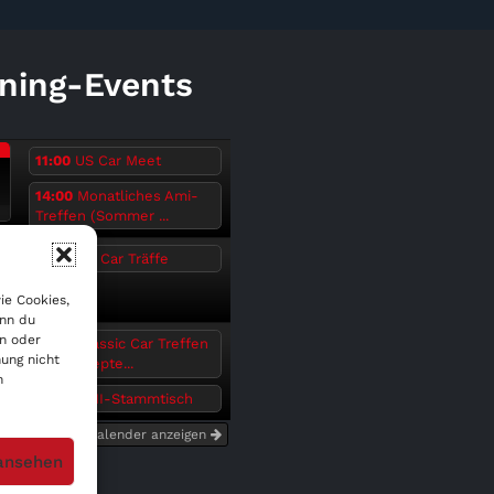
ning-Events
.
11:00
US Car Meet
14:00
Monatliches Ami-
Treffen (Sommer ...
6
.
18:00
US Car Träffe
ie Cookies,
6
enn du
.
en oder
18:00
Classic Car Treffen
ung nicht
(Mai – Septe...
n
19:00
AMI-Stammtisch
6
Kalender anzeigen
 ansehen