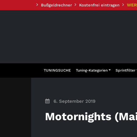
Zum
WER
Bußgeldrechner
Kostenfrei eintragen
Inhalt
springen
TUNINGSUCHE
Tuning-Kategorien
Sprintfilter
6. September 2019
Motornights (Mai