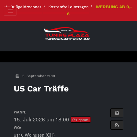
Zum
WERBUNG AB 0,-
Bußgeldrechner
Kostenfrei eintragen
Inhalt
€
springen
6. September 2019
US Car Träffe
WANN:
15. Juli 2026 um 18:00
Repeats
WO:
6110 Wolhusen (CH)