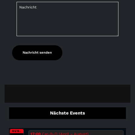
Nächste Events
AUG.
17:00
Car-B-Q (April – August)