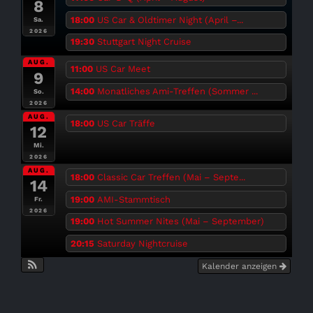
8
18:00
US Car & Oldtimer Night (April –...
Sa.
2026
19:30
Stuttgart Night Cruise
AUG.
11:00
US Car Meet
9
14:00
Monatliches Ami-Treffen (Sommer ...
So.
2026
AUG.
18:00
US Car Träffe
12
Mi.
2026
AUG.
18:00
Classic Car Treffen (Mai – Septe...
14
19:00
AMI-Stammtisch
Fr.
2026
19:00
Hot Summer Nites (Mai – September)
20:15
Saturday Nightcruise
Kalender anzeigen